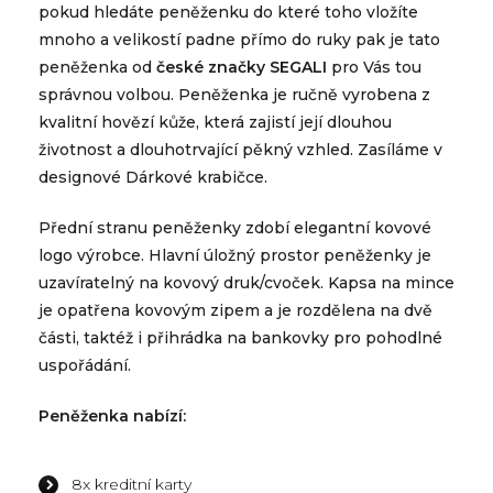
pokud hledáte peněženku do které toho vložíte
mnoho a velikostí padne přímo do ruky pak je tato
peněženka od
české značky SEGALI
pro Vás tou
správnou volbou. Peněženka je ručně vyrobena z
kvalitní hovězí kůže, která zajistí její dlouhou
životnost a dlouhotrvající pěkný vzhled. Zasíláme v
designové Dárkové krabičce.
Přední stranu peněženky zdobí elegantní kovové
logo výrobce. Hlavní úložný prostor peněženky je
uzavíratelný na kovový druk/cvoček. Kapsa na mince
je opatřena kovovým zipem a je rozdělena na dvě
části, taktéž i přihrádka na bankovky pro pohodlné
uspořádání.
Peněženka nabízí:
8x kreditní karty