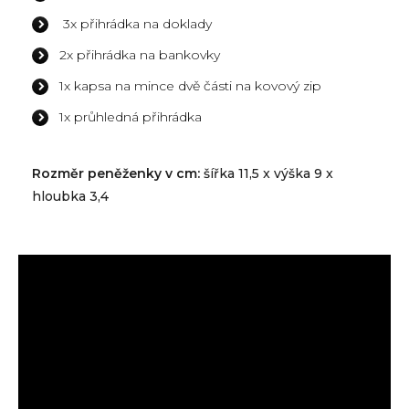
3x přihrádka na doklady
2x přihrádka na bankovky
1x kapsa na mince dvě části na kovový zip
1x průhledná přihrádka
Rozměr peněženky v cm:
šířka 11,5 x výška 9 x
hloubka 3,4