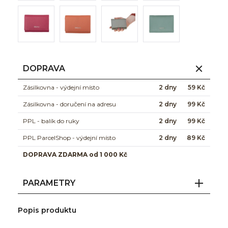
DOPRAVA
Zásilkovna - výdejní místo
2 dny
59 Kč
Zásilkovna - doručení na adresu
2 dny
99 Kč
PPL - balík do ruky
2 dny
99 Kč
PPL ParcelShop - výdejní místo
2 dny
89 Kč
DOPRAVA ZDARMA od 1 000 Kč
PARAMETRY
Popis produktu