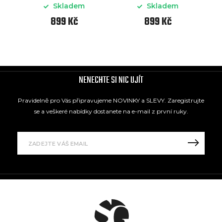
Skladem
Skladem
899 Kč
899 Kč
NENECHTE SI NIC UJÍT
Pravidelně pro Vás připravujeme NOVINKY a SLEVY. Zaregistrujte
se a veškeré nabídky dostanete na e-mail z první ruky.