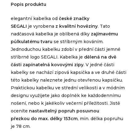
Popis produktu
elegantní kabelka od
české značky
SEGALI
je vyrobena
z kvalitní hověziny
. Tato
nadčasová kabelka je oblíbená díky
zajímavému
půlkulatému tvaru
se stříbrným kováním.
Jednoduchou kabelku zdobí v přední části jemné
stříbrné logo SEGALI. Kabelka je
dělená na dvě
části zapínatelná kovovými zipy
. V jedné části
kabelky se nachází zipová kapsička a ve druhé části
této kabelky naleznete jednu otevřenou kapsičku.
Praktickou kabelku ve střední velikosti a v módním
designu využijete jako doplněk ke každodennímu
nošení, nebo k jakékoliv večerní příležitosti. Jistě
oceníte
nastavitelný popruh posuvnou
přezkou do max. délky 153cm
, min. délka popruhu
je 78 cm.