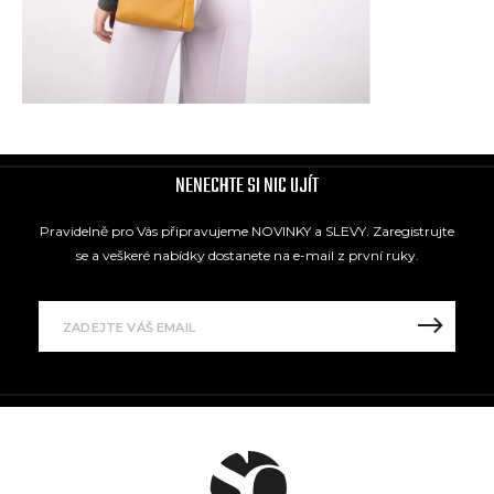
NENECHTE SI NIC UJÍT
Pravidelně pro Vás připravujeme NOVINKY a SLEVY. Zaregistrujte
se a veškeré nabídky dostanete na e-mail z první ruky.