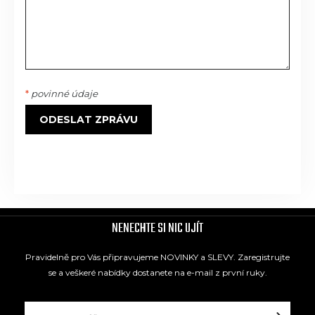
*
povinné údaje
ODESLAT ZPRÁVU
NENECHTE SI NIC UJÍT
Pravidelně pro Vás připravujeme NOVINKY a SLEVY. Zaregistrujte
se a veškeré nabídky dostanete na e-mail z první ruky.