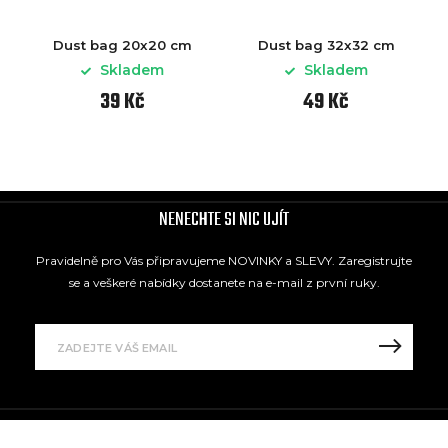
Dust bag 20x20 cm
Dust bag 32x32 cm
Skladem
Skladem
39 Kč
49 Kč
NENECHTE SI NIC UJÍT
Pravidelně pro Vás připravujeme NOVINKY a SLEVY. Zaregistrujte
se a veškeré nabídky dostanete na e-mail z první ruky.