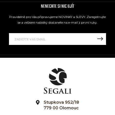
NENECHTE SI NIC UJÍT
Pravidelně pro Vás připravujeme NOVINKY a SLEVY. Zaregistrujte
se a veškeré nabídky dostanete na e-mail z první ruky.
Stupkova 952/18
779 00 Olomouc