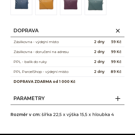
DOPRAVA
Zásilkovna - výdejní místo
2 dny
59 Kč
Zásilkovna - doručení na adresu
2 dny
99 Kč
PPL - balík do ruky
2 dny
99 Kč
PPL ParcelShop - výdejní místo
2 dny
89 Kč
DOPRAVA ZDARMA od 1 000 Kč
PARAMETRY
Rozměr v cm:
šířka 22,5 x výška 15,5 x hloubka 4