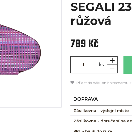
SEGALI 2
růžová
789 Kč
ks
Přidat do nákupního seznamu k
DOPRAVA
Zásilkovna - výdejní místo
Zásilkovna - doručení na a
PPL - balík do ruky