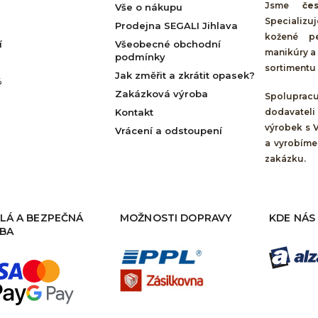
Jsme
če
Vše o nákupu
Specializu
Prodejna SEGALI Jihlava
kožené pe
í
Všeobecné obchodní
manikúry a 
podmínky
sortimentu 
Jak změřit a zkrátit opasek?
%
Zakázková výroba
Spolupra
Kontakt
dodavateli
výrobek s 
Vrácení a odstoupení
a vyrobíme
zakázku.
LÁ A BEZPEČNÁ
MOŽNOSTI DOPRAVY
KDE NÁS
BA