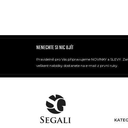
NENECHTE SI NIC UJÍT
Pravidelně pro Vás připravujeme NOVINKY a SLEVY. Zare
veškeré nabídky dostanete na e-mail z první ruky.
KATEG