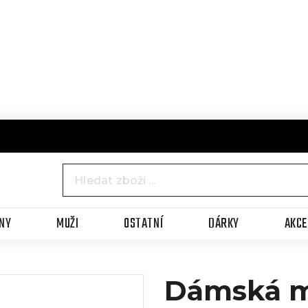
NY
MUŽI
OSTATNÍ
DÁRKY
AKC
Dámská m