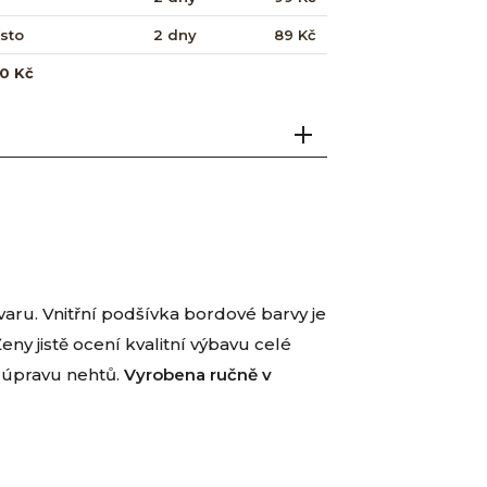
ísto
2 dny
89 Kč
0 Kč
aru. Vnitřní podšívka bordové barvy je
y jistě ocení kvalitní výbavu celé
u úpravu nehtů.
Vyrobena ručně v