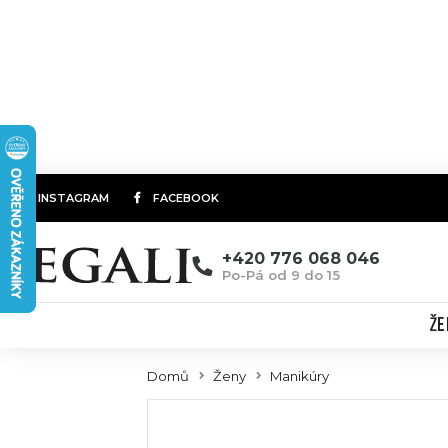
INSTAGRAM
FACEBOOK
+420 776 068 046
Po-Pá od 9 do 15
ŽE
Domů
Ženy
Manikúry