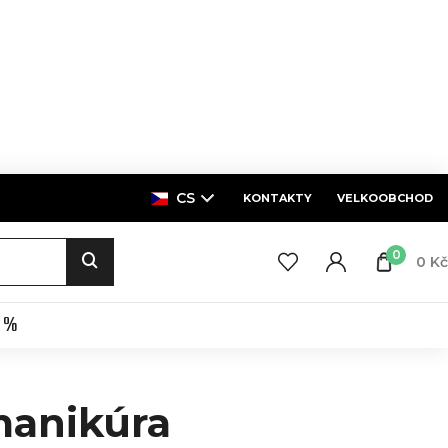
CS
KONTAKTY
VELKOOBCHOD
0
0 Kč
E %
anikúra