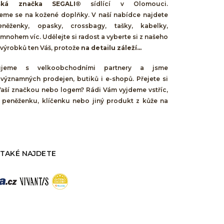
ská značka SEGALI®
sídlící v Olomouci.
jeme se na kožené doplňky. V naší nabídce najdete
něženky, opasky, crossbagy, tašky, kabelky,
mnohem víc. Udělejte si radost a vyberte si z našeho
výrobků ten Váš, protože
na detailu záleží...
cujeme s velkoobchodními partnery a jsme
 významných prodejen, butiků i e-shopů. Přejete si
Vaší značkou nebo logem? Rádi Vám vyjdeme vstříc,
 peněženku, klíčenku nebo jiný produkt z kůže na
 TAKÉ NAJDETE