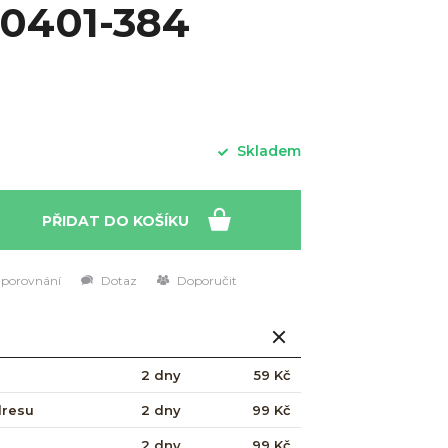
30401-384
Skladem
PŘIDAT DO KOŠÍKU
 porovnání
Dotaz
Doporučit
2 dny
59 Kč
dresu
2 dny
99 Kč
2 dny
99 Kč