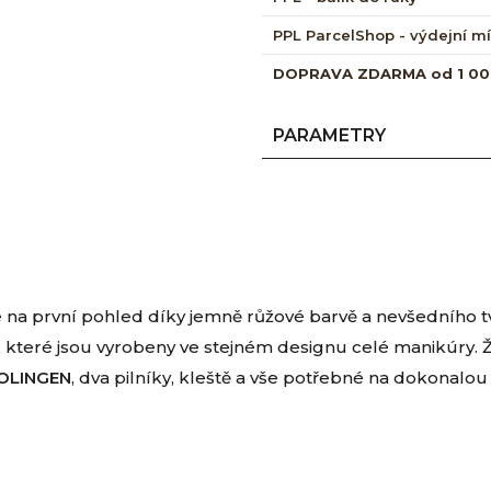
PPL ParcelShop - výdejní m
DOPRAVA ZDARMA od 1 00
PARAMETRY
na první pohled díky jemně růžové barvě a nevšedního tv
které jsou vyrobeny ve stejném designu celé manikúry. Žen
SOLINGEN
, dva pilníky, kleště a vše potřebné na dokonalo