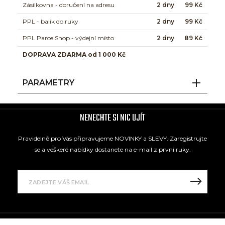
Zásilkovna - doručení na adresu
2 dny
99 Kč
PPL - balík do ruky
2 dny
99 Kč
PPL ParcelShop - výdejní místo
2 dny
89 Kč
DOPRAVA ZDARMA od 1 000 Kč
PARAMETRY
NENECHTE SI NIC UJÍT
Pravidelně pro Vás připravujeme NOVINKY a SLEVY. Zaregistrujte
se a veškeré nabídky dostanete na e-mail z první ruky.