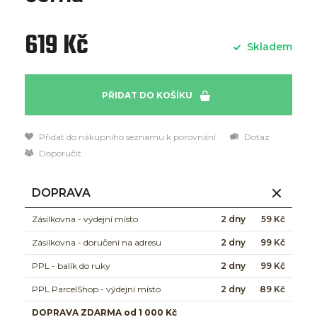
619 Kč
Skladem
PŘIDAT DO KOŠÍKU
Přidat do nákupního seznamu k porovnání
Dotaz
Doporučit
DOPRAVA
Zásilkovna - výdejní místo
2 dny
59 Kč
Zásilkovna - doručení na adresu
2 dny
99 Kč
PPL - balík do ruky
2 dny
99 Kč
PPL ParcelShop - výdejní místo
2 dny
89 Kč
DOPRAVA ZDARMA od 1 000 Kč