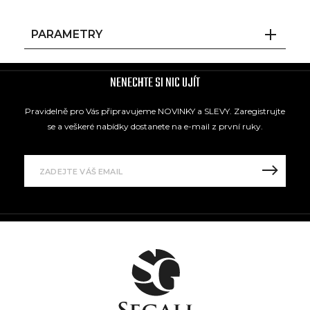
PARAMETRY
NENECHTE SI NIC UJÍT
Pravidelně pro Vás připravujeme NOVINKY a SLEVY. Zaregistrujte
se a veškeré nabídky dostanete na e-mail z první ruky.