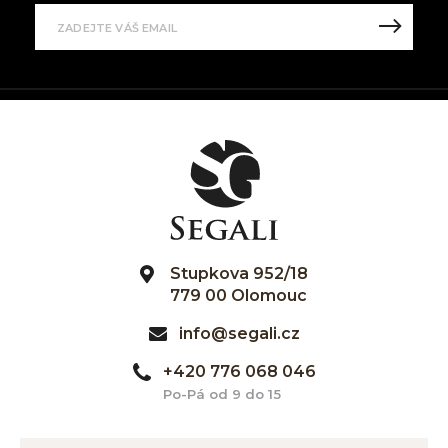
Stupkova 952/18
779 00 Olomouc
info@segali.cz
+420 776 068 046
Po-Pá od 9 do 15