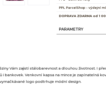
PPL ParcelShop - výdejní m
DOPRAVA ZDARMA od 1 00
PARAMETRY
ěziny Vám zajistí stálobarevnost a dlouhou životnost. I př
ů i bankovek. Venkovní kapsa na mince je zapínatelná 
 vymačkávané logo podtrhuje módní design.