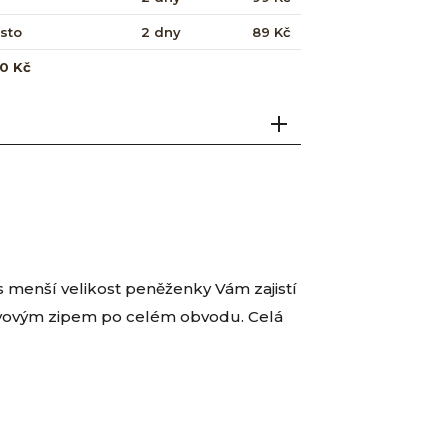
ísto
2 dny
89 Kč
0 Kč
es menší velikost peněženky Vám zajistí
kovovým zipem po celém obvodu. Celá