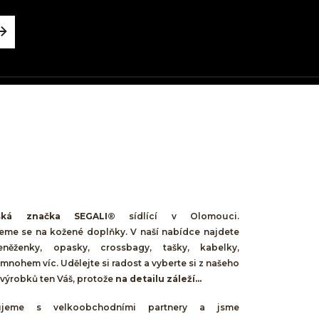
ská značka SEGALI®
sídlící v Olomouci.
jeme se na kožené doplňky. V naší nabídce najdete
něženky, opasky, crossbagy, tašky, kabelky,
mnohem víc. Udělejte si radost a vyberte si z našeho
výrobků ten Váš, protože
na detailu záleží...
cujeme s velkoobchodními partnery a jsme