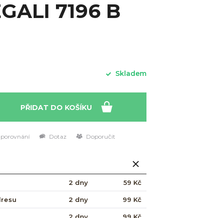
GALI 7196 B
Skladem
PŘIDAT DO KOŠÍKU
 porovnání
Dotaz
Doporučit
2 dny
59 Kč
dresu
2 dny
99 Kč
2 dny
99 Kč