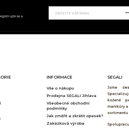
gistrujte se a
ORIE
INFORMACE
SEGALI
Jsme
če
Vše o nákupu
Specializu
Prodejna SEGALI Jihlava
kožené pe
í
Všeobecné obchodní
manikúry a 
podmínky
sortimentu 
Jak změřit a zkrátit opasek?
%
Zakázková výroba
Spolupra