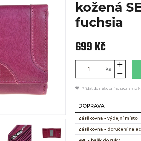
kožená SE
fuchsia
699 Kč
ks
Přidat do nákupního seznamu k
DOPRAVA
Zásilkovna - výdejní místo
Zásilkovna - doručení na a
PPL - balík do ruky