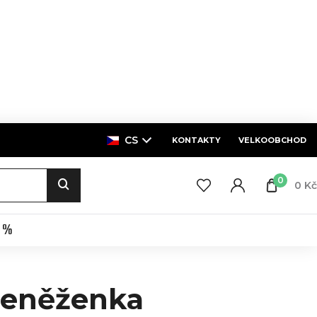
CS
KONTAKTY
VELKOOBCHOD
0
0 Kč
E %
eněženka