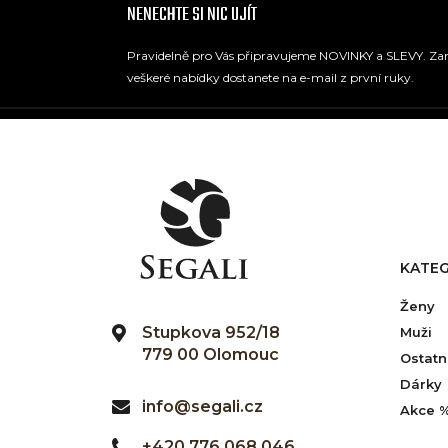
NENECHTE SI NIC UJÍT
Pravidelně pro Vás připravujeme NOVINKY a SLEVY. Zare
veškeré nabídky dostanete na e-mail z první ruky.
KATEG
Ženy
Stupkova 952/18
Muži
779 00 Olomouc
Ostatn
Dárky
info@segali.cz
Akce 
+420 776 068 046