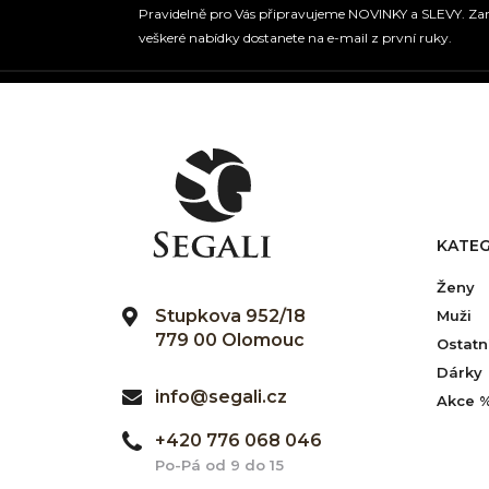
Pravidelně pro Vás připravujeme NOVINKY a SLEVY. Zare
veškeré nabídky dostanete na e-mail z první ruky.
KATEG
Ženy
Stupkova 952/18
Muži
779 00 Olomouc
Ostatn
Dárky
info@segali.cz
Akce 
+420 776 068 046
Po-Pá od 9 do 15