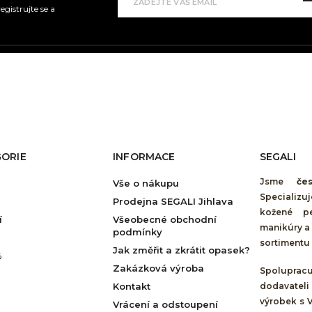
gistrujte se a
ORIE
INFORMACE
SEGALI
Jsme
če
Vše o nákupu
Specializu
Prodejna SEGALI Jihlava
kožené pe
í
Všeobecné obchodní
manikúry a 
podmínky
sortimentu 
Jak změřit a zkrátit opasek?
%
Zakázková výroba
Spolupra
Kontakt
dodavateli
výrobek s 
Vrácení a odstoupení