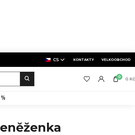
CS
KONTAKTY
VELKOOBCHOD
0
0 Kč
E %
eněženka