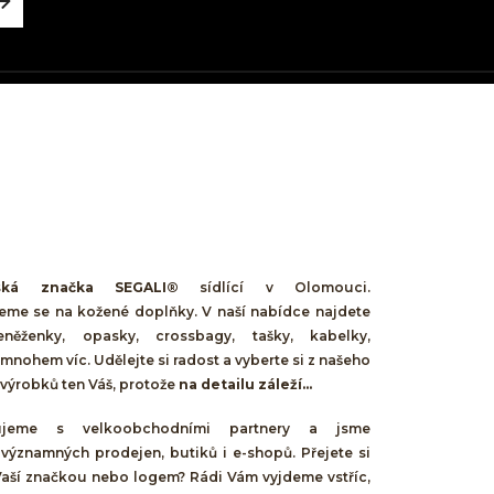
ská značka SEGALI®
sídlící v Olomouci.
jeme se na kožené doplňky. V naší nabídce najdete
něženky, opasky, crossbagy, tašky, kabelky,
mnohem víc. Udělejte si radost a vyberte si z našeho
výrobků ten Váš, protože
na detailu záleží...
cujeme s velkoobchodními partnery a jsme
 významných prodejen, butiků i e-shopů. Přejete si
Vaší značkou nebo logem? Rádi Vám vyjdeme vstříc,