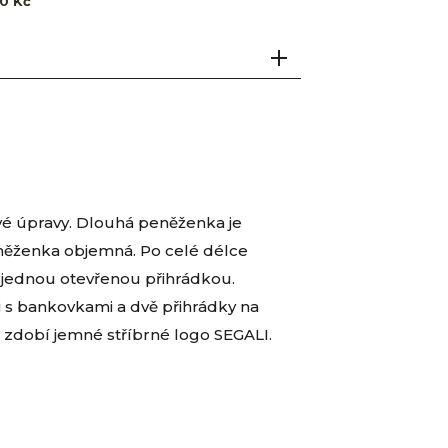
0 Kč
vé úpravy. Dlouhá peněženka je
něženka objemná. Po celé délce
s jednou otevřenou přihrádkou.
 s bankovkami a dvě přihrádky na
zdobí jemné stříbrné logo SEGALI.