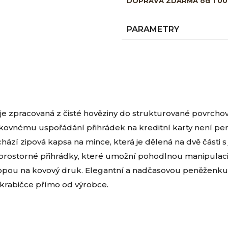
DOPRAVA ZDARMA od 1 00
PARAMETRY
je zpracovaná z čisté hověziny do strukturované povrcho
ovnému uspořádání přihrádek na kreditní karty není pe
hází zipová kapsa na mince, která je dělená na dvě části 
 prostorné přihrádky, které umožní pohodlnou manipulaci
opou na kovový druk. Elegantní a nadčasovou peněženku 
krabičce přímo od výrobce.