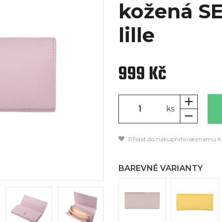
kožená S
lille
999 Kč
ks
Přidat do nákupního seznamu k
BAREVNÉ VARIANTY