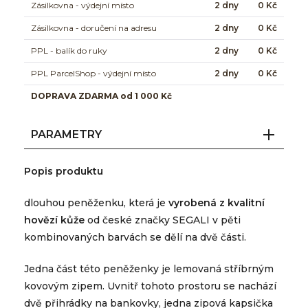
Zásilkovna - výdejní místo
2 dny
0 Kč
Zásilkovna - doručení na adresu
2 dny
0 Kč
PPL - balík do ruky
2 dny
0 Kč
PPL ParcelShop - výdejní místo
2 dny
0 Kč
DOPRAVA ZDARMA od 1 000 Kč
PARAMETRY
Popis produktu
dlouhou peněženku, která je
vyrobená z kvalitní
hovězí kůže
od české značky SEGALI v pěti
kombinovaných barvách se dělí na dvě části.
Jedna část této peněženky je lemovaná stříbrným
kovovým zipem. Uvnitř tohoto prostoru se nachází
dvě přihrádky na bankovky, jedna zipová kapsička