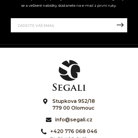
se a veškeré nabídky dostanete na e-mail z první ruky.
Stupkova 952/18
779 00 Olomouc
info@segali.cz
+420 776 068 046