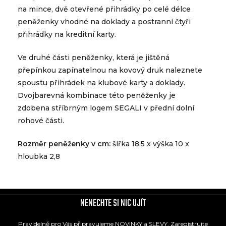
na mince, dvě otevřené přihrádky po celé délce
peněženky vhodné na doklady a postranní čtyři
přihrádky na kreditní karty.
Ve druhé části peněženky, která je jištěná
přepínkou zapínatelnou na kovový druk naleznete
spoustu přihrádek na klubové karty a doklady.
Dvojbarevná kombinace této peněženky je
zdobena stříbrným logem SEGALI v přední dolní
rohové části.
Rozměr peněženky v cm:
šířka 18,5 x výška 10 x
hloubka 2,8
NENECHTE SI NIC UJÍT
Pravidelně pro Vás připravujeme NOVINKY a SLEVY. Zaregistrujte