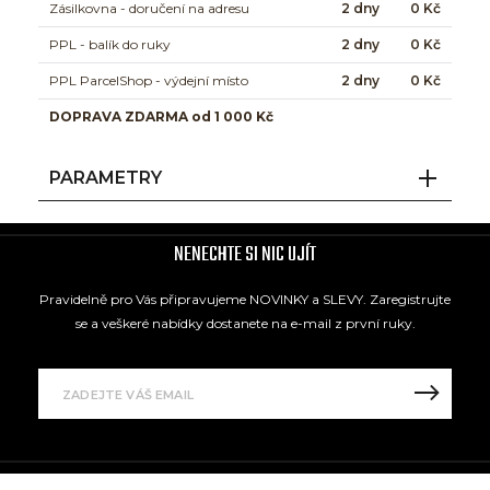
Zásilkovna - doručení na adresu
2 dny
0 Kč
PPL - balík do ruky
2 dny
0 Kč
PPL ParcelShop - výdejní místo
2 dny
0 Kč
DOPRAVA ZDARMA od 1 000 Kč
PARAMETRY
NENECHTE SI NIC UJÍT
Pravidelně pro Vás připravujeme NOVINKY a SLEVY. Zaregistrujte
se a veškeré nabídky dostanete na e-mail z první ruky.