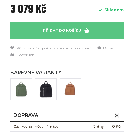
3 079 Kč
Skladem
PŘIDAT DO KOŠÍKU
Přidat do nákupního seznamu k porovnání
Dotaz
Doporučit
BAREVNÉ VARIANTY
DOPRAVA
Zásilkovna - výdejní místo
2 dny
0 Kč