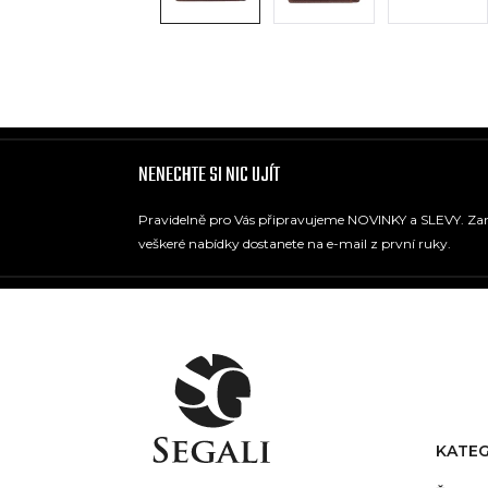
NENECHTE SI NIC UJÍT
Pravidelně pro Vás připravujeme NOVINKY a SLEVY. Zare
veškeré nabídky dostanete na e-mail z první ruky.
KATEG