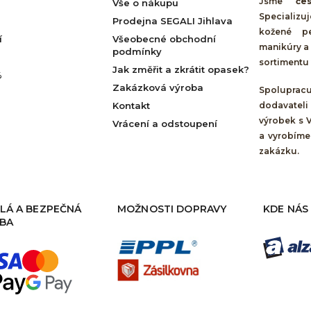
Jsme
če
Vše o nákupu
Specializu
Prodejna SEGALI Jihlava
kožené pe
í
Všeobecné obchodní
manikúry a 
podmínky
sortimentu 
Jak změřit a zkrátit opasek?
%
Zakázková výroba
Spolupra
Kontakt
dodavateli
výrobek s 
Vrácení a odstoupení
a vyrobíme
zakázku.
LÁ A BEZPEČNÁ
MOŽNOSTI DOPRAVY
KDE NÁS
BA