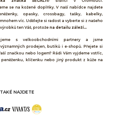
ská značka SEGALI®
sídlící v Olomouci.
jeme se na kožené doplňky. V naší nabídce najdete
něženky, opasky, crossbagy, tašky, kabelky,
mnohem víc. Udělejte si radost a vyberte si z našeho
výrobků ten Váš, protože
na detailu záleží...
cujeme s velkoobchodními partnery a jsme
 významných prodejen, butiků i e-shopů. Přejete si
Vaší značkou nebo logem? Rádi Vám vyjdeme vstříc,
 peněženku, klíčenku nebo jiný produkt z kůže na
 TAKÉ NAJDETE