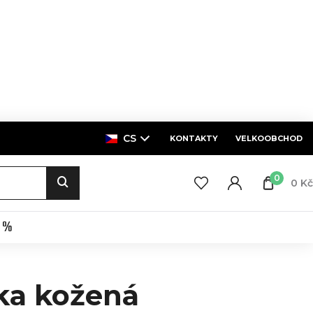
CS
KONTAKTY
VELKOOBCHOD
0
0 Kč
E %
ka kožená