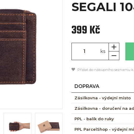
SEGALI 1
399 Kč
ks
Přidat do nákupního seznamu k
DOPRAVA
Zásilkovna - výdejní místo
Zásilkovna - doručení na a
PPL - balík do ruky
PPL ParcelShop - výdejní m