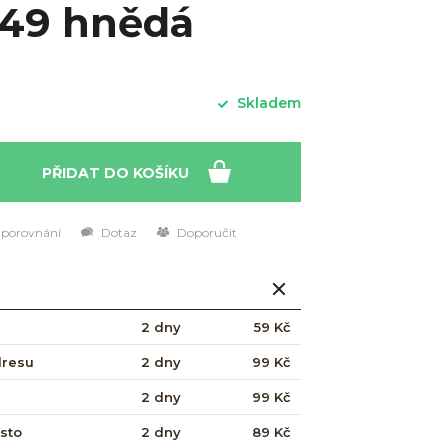
049 hnědá
Skladem
PŘIDAT DO KOŠÍKU
 porovnání
Dotaz
Doporučit
2 dny
59 Kč
dresu
2 dny
99 Kč
2 dny
99 Kč
ísto
2 dny
89 Kč