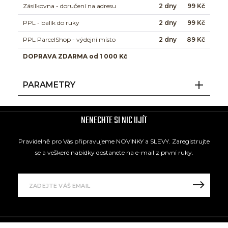
Zásilkovna - doručení na adresu
2 dny
99 Kč
PPL - balík do ruky
2 dny
99 Kč
PPL ParcelShop - výdejní místo
2 dny
89 Kč
DOPRAVA ZDARMA od 1 000 Kč
PARAMETRY
NENECHTE SI NIC UJÍT
Pravidelně pro Vás připravujeme NOVINKY a SLEVY. Zaregistrujte
se a veškeré nabídky dostanete na e-mail z první ruky.