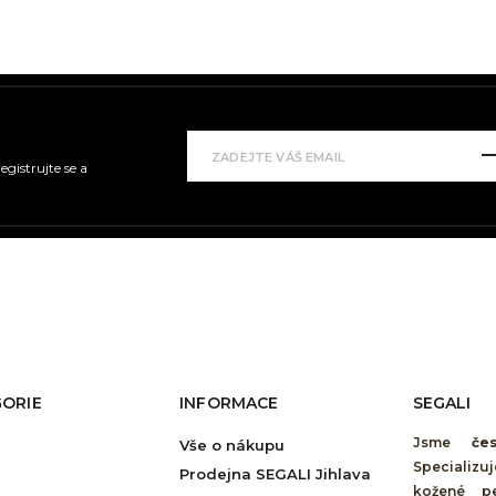
gistrujte se a
ORIE
INFORMACE
SEGALI
Jsme
če
Vše o nákupu
Specializu
Prodejna SEGALI Jihlava
kožené pe