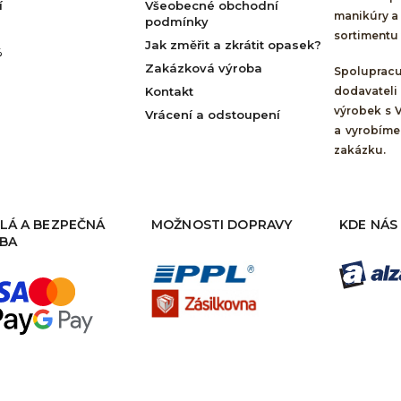
í
Všeobecné obchodní
manikúry a 
podmínky
sortimentu 
Jak změřit a zkrátit opasek?
%
Zakázková výroba
Spolupra
Kontakt
dodavateli
výrobek s 
Vrácení a odstoupení
a vyrobíme
zakázku.
LÁ A BEZPEČNÁ
MOŽNOSTI DOPRAVY
KDE NÁS
BA