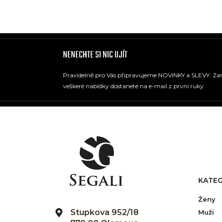
NENECHTE SI NIC UJÍT
Pravidelně pro Vás připravujeme NOVINKY a SLEVY. Zare
veškeré nabídky dostanete na e-mail z první ruky.
KATEG
Ženy
Stupkova 952/18
Muži