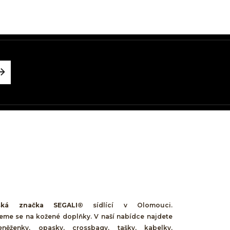
ská značka SEGALI®
sídlící v Olomouci.
jeme se na kožené doplňky. V naší nabídce najdete
něženky, opasky, crossbagy, tašky, kabelky,