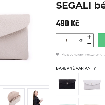
SEGALI b
490 Kč
ks
Přidat do nákupního seznamu k
BAREVNÉ VARIANTY