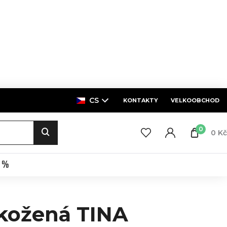
CS
KONTAKTY
VELKOOBCHOD
0
0 Kč
E %
kožená TINA