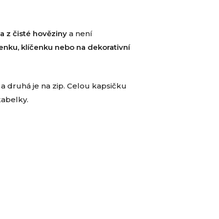
a z čisté hověziny
a není
enku, klíčenku nebo na dekorativní
 a druhá je na zip. Celou kapsičku
kabelky.