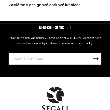
Zasíláme v designové dárkové krabičce
NENECHTE SI NIC UJÍT
Pravidelně pro Vás připravujeme NOVINKY a SLEVY. Zaregistrujte
se a veškeré nabídky dostanete na e-mail z první ruky.