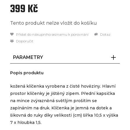
399 Kč
Tento produkt nelze vložit do košíku
Přidat do nákupního seznamu k porovnání
Dotaz
Doporučit
PARAMETRY
Popis produktu
kožená klíčenka vyrobena z čisté hověziny. Hlavní
prostor klíčenky je jištěný zipem. Přední kapsička
na mince zvýrazněná světlým prošitím se
zapínáním na druk. Klíčenka je jemná na dotek a
šikovná do ruky díky velikosti (cm) šířka 10,5 x výška
7 x hloubka 1,5.