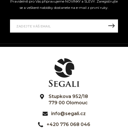
Pravidelně pro Vás připravujeme NOVINKY a SLEVY. Zaregistrujte
se a veškeré nabídky dostanete na e-mail z první ruky.
Stupkova 952/18
779 00 Olomouc
info@segali.cz
+420 776 068 046