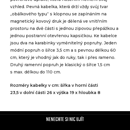
vzhled. Pevná kabelka, která drží vždy svůj tvar
„obálkového typu“ s klopnou se zapínáním na
magnetický kovový druk je dělená ve vnitřním
prostoru na dvě části s jednou zipovou přepážkou a
jednou postranní otevřenou kapsičkou. Ke kabelce
jsou dva na karabinky vyměnitelný popruhy. Jeden
módní popruh o šířce 3,5 cm a s pevnou délkou 60
cm, který je vhodný jak do ruky, tak i přes rameno.
Druhý ramenní popruh je klasický o šířce 1,5 cm
s max. délkou do 110 cm.
Rozměry kabelky v cm: šířka v horní části
23,5 v dolní části 26 x výška 19 x hloubka 8
NENECHTE SI NIC UJÍT