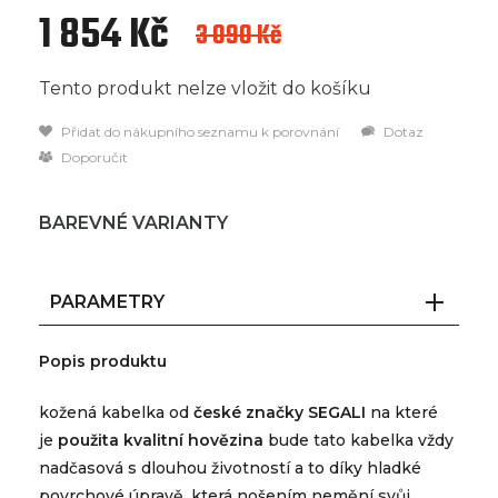
1 854 Kč
3 090 Kč
Tento produkt nelze vložit do košíku
Přidat do nákupního seznamu k porovnání
Dotaz
Doporučit
BAREVNÉ VARIANTY
PARAMETRY
Popis produktu
kožená kabelka od
české značky SEGALI
na které
je
použita kvalitní hovězina
bude tato kabelka vždy
nadčasová s dlouhou životností a to díky hladké
povrchové úpravě, která nošením nemění svůj