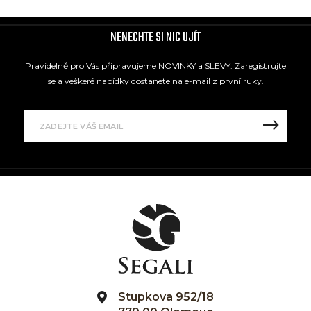
NENECHTE SI NIC UJÍT
Pravidelně pro Vás připravujeme NOVINKY a SLEVY. Zaregistrujte
se a veškeré nabídky dostanete na e-mail z první ruky.
Stupkova 952/18