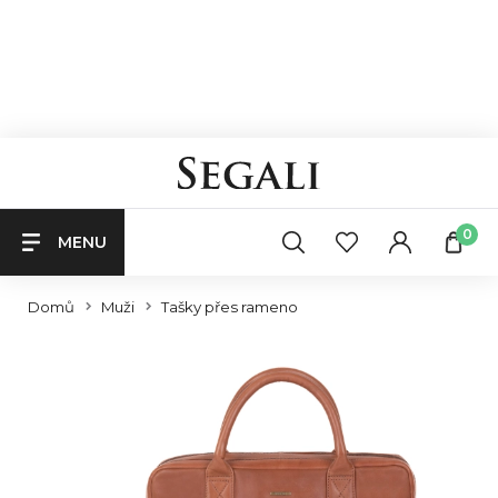
0
MENU
Domů
Muži
Tašky přes rameno