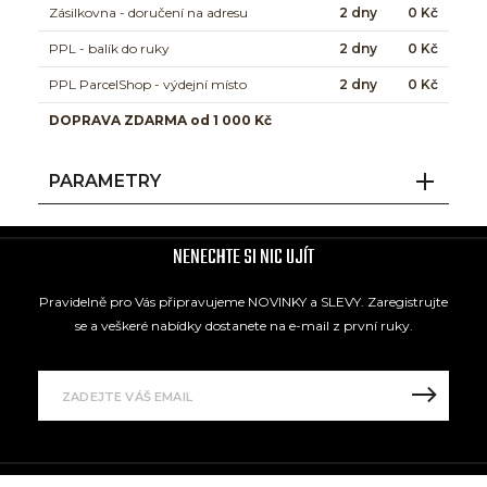
Zásilkovna - doručení na adresu
2 dny
0 Kč
PPL - balík do ruky
2 dny
0 Kč
PPL ParcelShop - výdejní místo
2 dny
0 Kč
DOPRAVA ZDARMA od 1 000 Kč
PARAMETRY
NENECHTE SI NIC UJÍT
Pravidelně pro Vás připravujeme NOVINKY a SLEVY. Zaregistrujte
se a veškeré nabídky dostanete na e-mail z první ruky.