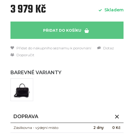
3 979 Kč
Skladem
PŘIDAT DO KOŠÍKU
Přidat do nákupního seznamu k porovnání
Dotaz
Doporučit
BAREVNÉ VARIANTY
DOPRAVA
Zásilkovna - výdejní místo
2 dny
0 Kč