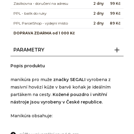
Zásilkovna - doručení na adresu
2 dny
99 Kč
PPL - balík do ruky
2 dny
99 Kč
PPL ParcelShop - výdejní místo
2 dny
89 Kč
DOPRAVA ZDARMA od 1 000 Kč
PARAMETRY
Popis produktu
manikúra pro muže
značky SEGALI
vyrobena z
masivní hovězí kůže v barvě koňak je ideálním
parťákem na cesty.
Kožené pouzdro i vnitřní
nástroje jsou vyrobeny v České republice.
Manikúra obsahuje: