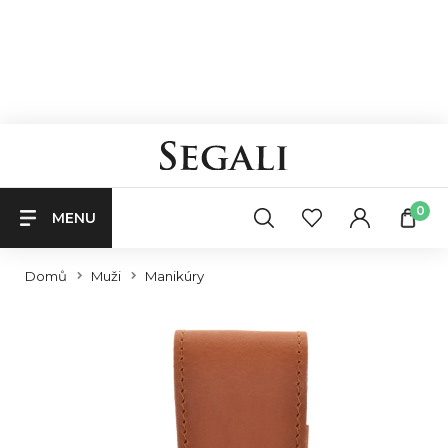
0
MENU
Domů
Muži
Manikúry