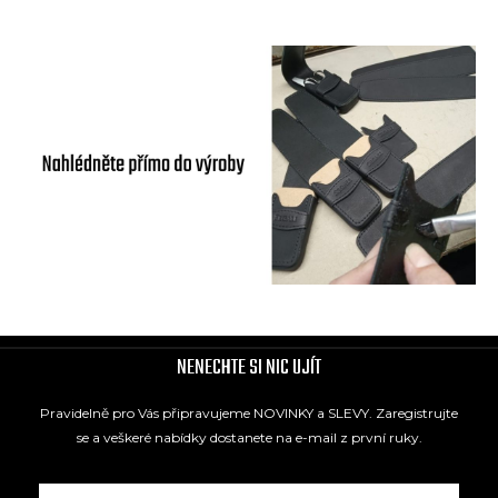
NENECHTE SI NIC UJÍT
Pravidelně pro Vás připravujeme NOVINKY a SLEVY. Zaregistrujte
se a veškeré nabídky dostanete na e-mail z první ruky.