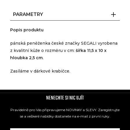
PARAMETRY
Popis produktu
pánská peněženka české značky SEGALI vyrobena
z kvalitní kůže o rozměru v cm:
šířka 11,5 x 10 x
hloubka 2,5 cm
.
Zasíláme v dárkové krabičce.
NENECHTE SI NIC UJÍT
Pravidelně pro Vás připravujeme NOVINKY a SLEVY. Zaregistrujte
se a veškeré nabídky dostanete na e-mail z první ruky.