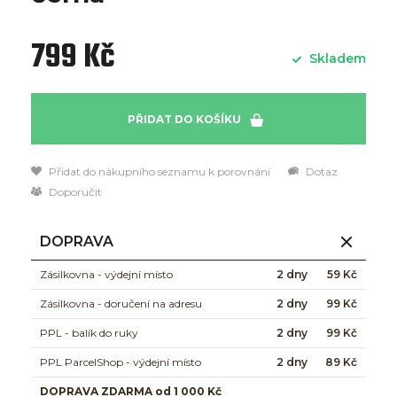
799 Kč
Skladem
PŘIDAT DO KOŠÍKU
Přidat do nákupního seznamu k porovnání
Dotaz
Doporučit
DOPRAVA
Zásilkovna - výdejní místo
2 dny
59 Kč
Zásilkovna - doručení na adresu
2 dny
99 Kč
PPL - balík do ruky
2 dny
99 Kč
PPL ParcelShop - výdejní místo
2 dny
89 Kč
DOPRAVA ZDARMA od 1 000 Kč