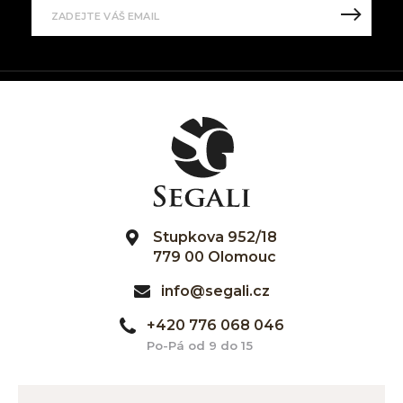
Stupkova 952/18
779 00 Olomouc
info@segali.cz
+420 776 068 046
Po-Pá od 9 do 15