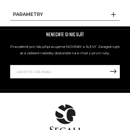
PARAMETRY
NENECHTE SI NIC UJÍT
Pravidelně pro Vás připravujeme NOVINKY a SLEVY. Zaregistrujte
se a veškeré nabídky dostanete na e-mail z první ruky.