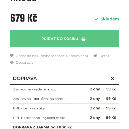
679 Kč
Skladem
PŘIDAT DO KOŠÍKU
Přidat do nákupního seznamu k porovnání
Dotaz
Doporučit
DOPRAVA
Zásilkovna - výdejní místo
2 dny
59 Kč
Zásilkovna - doručení na adresu
2 dny
99 Kč
PPL - balík do ruky
2 dny
99 Kč
PPL ParcelShop - výdejní místo
2 dny
89 Kč
DOPRAVA ZDARMA od 1 000 Kč