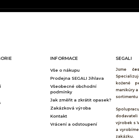
ORIE
INFORMACE
SEGALI
Jsme
če
Vše o nákupu
Specializu
Prodejna SEGALI Jihlava
kožené pe
í
Všeobecné obchodní
manikúry a 
podmínky
sortimentu 
Jak změřit a zkrátit opasek?
%
Zakázková výroba
Spolupra
Kontakt
dodavateli
výrobek s 
Vrácení a odstoupení
a vyrobíme
zakázku.