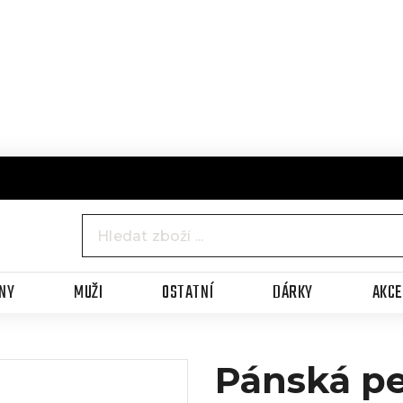
NY
MUŽI
OSTATNÍ
DÁRKY
AKC
Pánská p