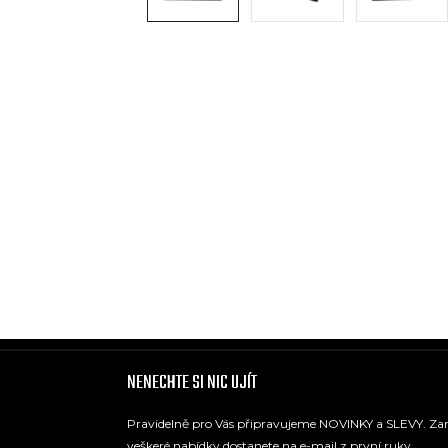
NENECHTE SI NIC UJÍT
Pravidelně pro Vás připravujeme NOVINKY a SLEVY. Zare
veškeré nabídky dostanete na e-mail z první ruky.