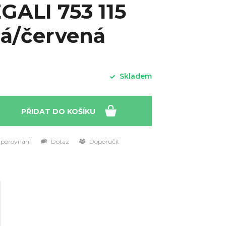
GALI 753 115
á/červená
Skladem
PŘIDAT DO KOŠÍKU
 porovnání
Dotaz
Doporučit