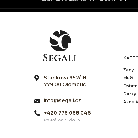
KATEG
Ženy
Stupkova 952/18
Muži
779 00 Olomouc
Ostatn
Dárky
info@segali.cz
Akce 
+420 776 068 046
Po-Pá od 9 do 15