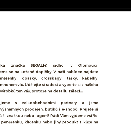
ská značka SEGALI®
sídlící v Olomouci.
jeme se na kožené doplňky. V naší nabídce najdete
něženky, opasky, crossbagy, tašky, kabelky,
mnohem víc. Udělejte si radost a vyberte si z našeho
výrobků ten Váš, protože
na detailu záleží...
cujeme s velkoobchodními partnery a jsme
 významných prodejen, butiků i e-shopů. Přejete si
Vaší značkou nebo logem? Rádi Vám vyjdeme vstříc,
 peněženku, klíčenku nebo jiný produkt z kůže na