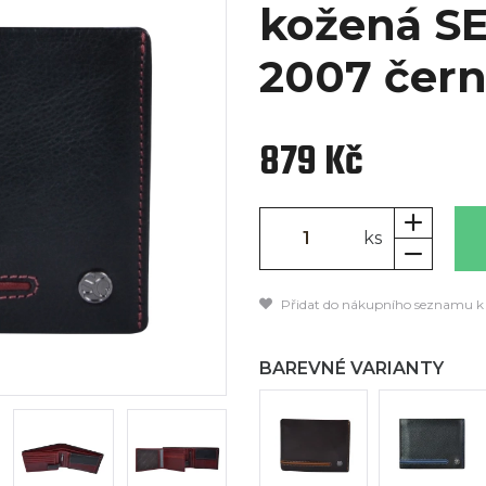
kožená SE
2007 čern
879 Kč
ks
Přidat do nákupního seznamu k
BAREVNÉ VARIANTY