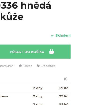
0336 hnědá
 kůže
Skladem
PŘIDAT DO KOŠÍKU
 porovnání
Dotaz
Doporučit
2 dny
59 Kč
dresu
2 dny
99 Kč
2 dny
99 Kč