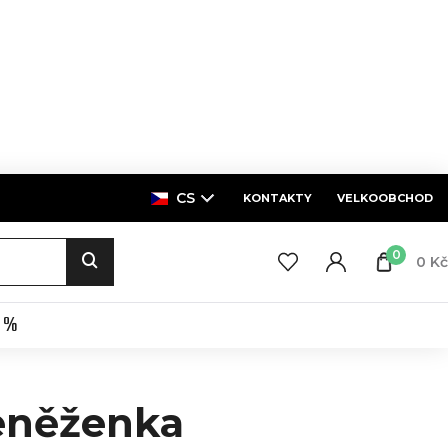
CS
KONTAKTY
VELKOOBCHOD
0
0 Kč
E %
eněženka