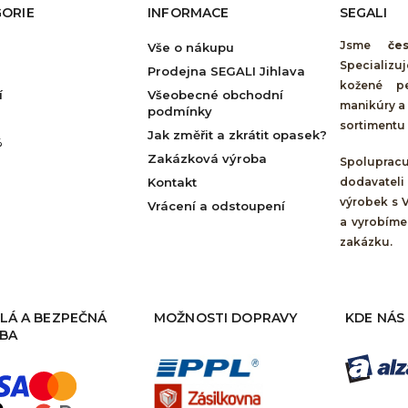
ORIE
INFORMACE
SEGALI
Jsme
če
Vše o nákupu
Specializu
Prodejna SEGALI Jihlava
kožené pe
í
Všeobecné obchodní
manikúry a 
podmínky
sortimentu 
Jak změřit a zkrátit opasek?
%
Zakázková výroba
Spolupra
Kontakt
dodavateli
výrobek s 
Vrácení a odstoupení
a vyrobíme
zakázku.
LÁ A BEZPEČNÁ
MOŽNOSTI DOPRAVY
KDE NÁS
BA