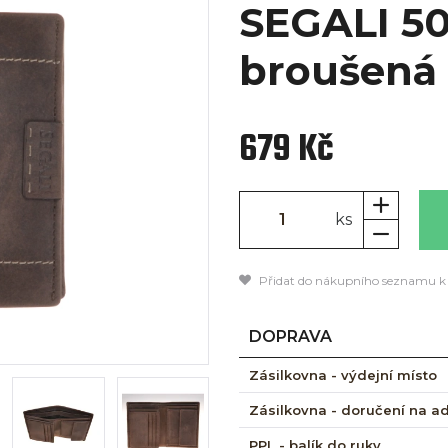
SEGALI 5
broušená
679 Kč
ks
Přidat do nákupního seznamu k
DOPRAVA
Zásilkovna - výdejní místo
Zásilkovna - doručení na a
PPL - balík do ruky