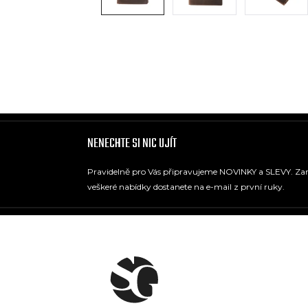
NENECHTE SI NIC UJÍT
Pravidelně pro Vás připravujeme NOVINKY a SLEVY. Zare
veškeré nabídky dostanete na e-mail z první ruky.