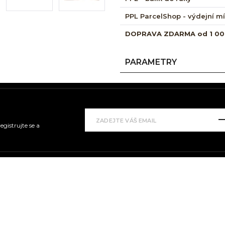
PPL ParcelShop - výdejní m
DOPRAVA ZDARMA od 1 00
PARAMETRY
gistrujte se a