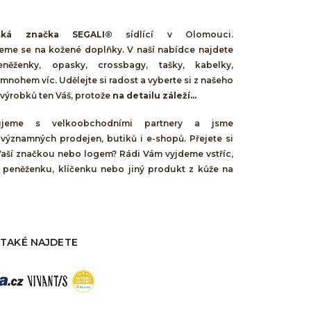
ská značka SEGALI®
sídlící v Olomouci.
jeme se na kožené doplňky. V naší nabídce najdete
něženky, opasky, crossbagy, tašky, kabelky,
mnohem víc. Udělejte si radost a vyberte si z našeho
výrobků ten Váš, protože
na detailu záleží...
cujeme s velkoobchodními partnery a jsme
 významných prodejen, butiků i e-shopů. Přejete si
Vaší značkou nebo logem? Rádi Vám vyjdeme vstříc,
 peněženku, klíčenku nebo jiný produkt z kůže na
 TAKÉ NAJDETE