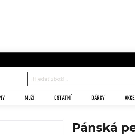
NY
MUŽI
OSTATNÍ
DÁRKY
AKC
Pánská p