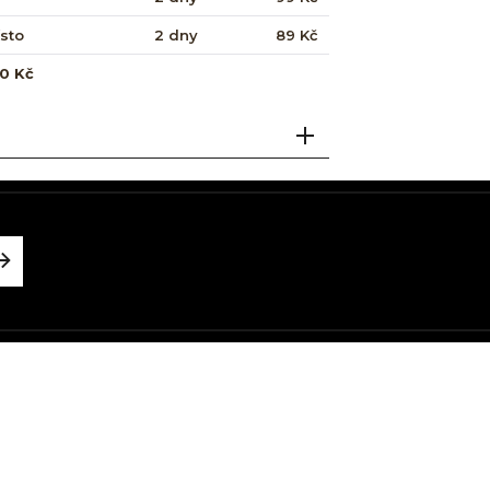
ísto
2 dny
89 Kč
0 Kč