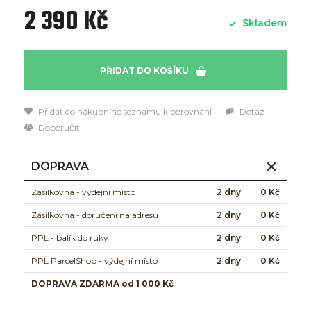
2 390 Kč
Skladem
PŘIDAT DO KOŠÍKU
Přidat do nákupního seznamu k porovnání
Dotaz
Doporučit
DOPRAVA
Zásilkovna - výdejní místo
2 dny
0 Kč
Zásilkovna - doručení na adresu
2 dny
0 Kč
PPL - balík do ruky
2 dny
0 Kč
PPL ParcelShop - výdejní místo
2 dny
0 Kč
DOPRAVA ZDARMA od 1 000 Kč