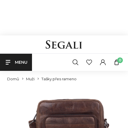
0
MENU
Domů
Muži
Tašky přes rameno