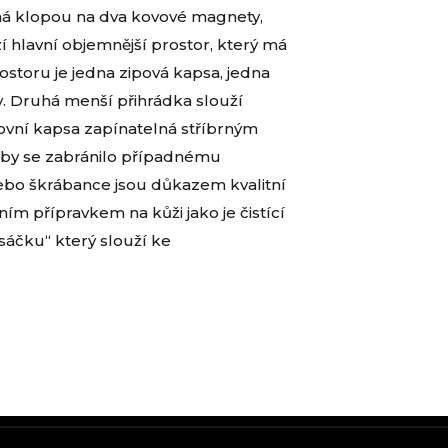
telná klopou na dva kovové magnety,
 hlavní objemnější prostor, který má
storu je jedna zipová kapsa, jedna
ky. Druhá menší přihrádka slouží
nkovní kapsa zapínatelná stříbrným
aby se zabránilo případnému
nebo škrábance jsou důkazem kvalitní
m přípravkem na kůži jako je čistící
áčku“ který slouží ke