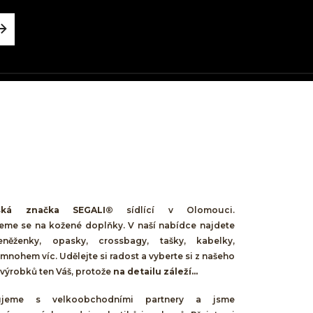
ská značka SEGALI®
sídlící v Olomouci.
jeme se na kožené doplňky. V naší nabídce najdete
něženky, opasky, crossbagy, tašky, kabelky,
mnohem víc. Udělejte si radost a vyberte si z našeho
výrobků ten Váš, protože
na detailu záleží...
cujeme s velkoobchodními partnery a jsme