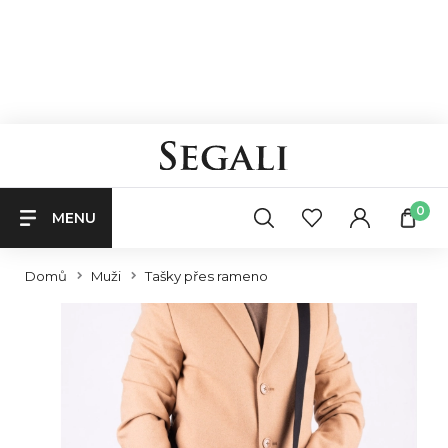
0
MENU
Domů
Muži
Tašky přes rameno