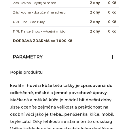
Zásilkovna - výdejní místo
2 dny
0 Kč
Zásilkovna - doručení na adresu
2 dny
0 Kč
PPL - balík do ruky
2 dny
0 Kč
PPL ParcelShop - výdejní místo
2 dny
0 Kč
DOPRAVA ZDARMA od 1 000 Kč
PARAMETRY
Popis produktu
kvalitní hovězí kůže této tašky je zpracovaná do
odlehčené, měkké a jemné povrchové úpravy
.
Mačkaná a měkká kůže je módní hit dnešní doby.
Jistě oceníte zejména velikost a praktičnost na
osobní věci jako je třeba…peněženka, klíče, mobil,
brýle…atd. Díky lehkosti se stane tento crossbag
Vaším každodenním nepostradatelným doplňkem.