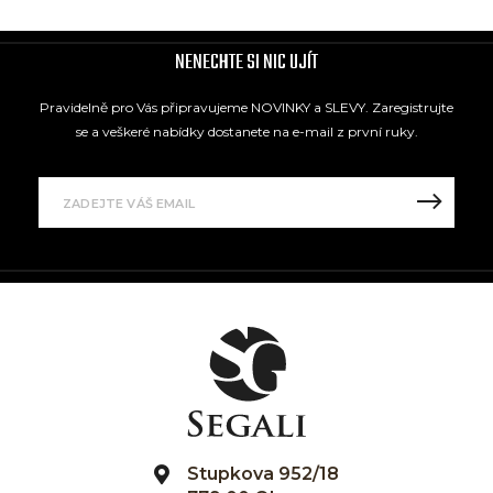
NENECHTE SI NIC UJÍT
Pravidelně pro Vás připravujeme NOVINKY a SLEVY. Zaregistrujte
se a veškeré nabídky dostanete na e-mail z první ruky.
Stupkova 952/18