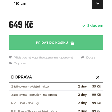
110 cm
649 Kč
Skladem
PŘIDAT DO KOŠÍKU
Přidat do nákupního seznamu k porovnání
Dotaz
Doporučit
DOPRAVA
Zásilkovna - výdejní místo
2 dny
59 Kč
Zásilkovna - doručení na adresu
2 dny
99 Kč
PPL - balík do ruky
2 dny
99 Kč
PPL ParcelShop - výdejní místo
2 dny
89 Kč