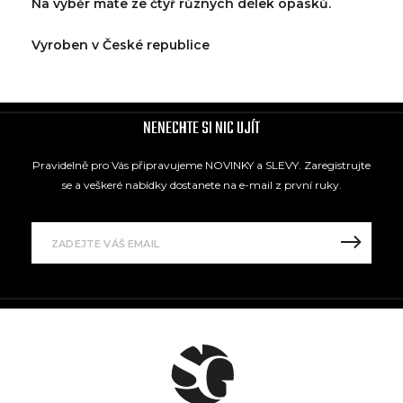
Na výběr máte ze čtyř různých délek opasků.
Vyroben v České republice
NENECHTE SI NIC UJÍT
Pravidelně pro Vás připravujeme NOVINKY a SLEVY. Zaregistrujte
se a veškeré nabídky dostanete na e-mail z první ruky.