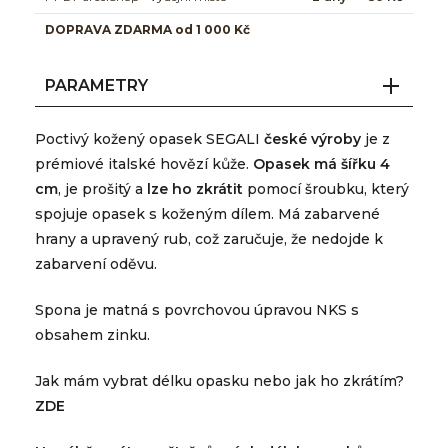
DOPRAVA ZDARMA od 1 000 Kč
PARAMETRY
Poctivý kožený opasek SEGALI
české výroby
je z
prémiové italské hovězí kůže.
Opasek má šířku 4
cm
, je prošitý a
lze ho zkrátit
pomocí šroubku, který
spojuje opasek s koženým dílem. Má zabarvené
hrany a upravený rub, což zaručuje, že nedojde k
zabarvení oděvu.
Spona je matná s povrchovou úpravou NKS s
obsahem zinku.
Jak mám vybrat délku opasku nebo jak ho zkrátím?
ZDE