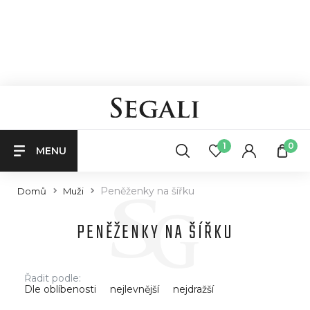
1
0
MENU
Peněženky na šířku
Domů
Muži
PENĚŽENKY NA ŠÍŘKU
Řadit podle:
Dle oblíbenosti
nejlevnější
nejdražší