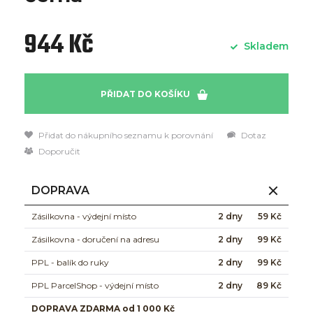
944 Kč
Skladem
PŘIDAT DO KOŠÍKU
Přidat do nákupního seznamu k porovnání
Dotaz
Doporučit
DOPRAVA
Zásilkovna - výdejní místo
2 dny
59 Kč
Zásilkovna - doručení na adresu
2 dny
99 Kč
PPL - balík do ruky
2 dny
99 Kč
PPL ParcelShop - výdejní místo
2 dny
89 Kč
DOPRAVA ZDARMA od 1 000 Kč