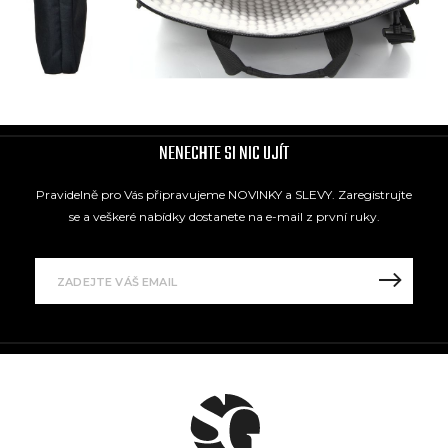
NENECHTE SI NIC UJÍT
Pravidelně pro Vás připravujeme NOVINKY a SLEVY. Zaregistrujte
se a veškeré nabídky dostanete na e-mail z první ruky.