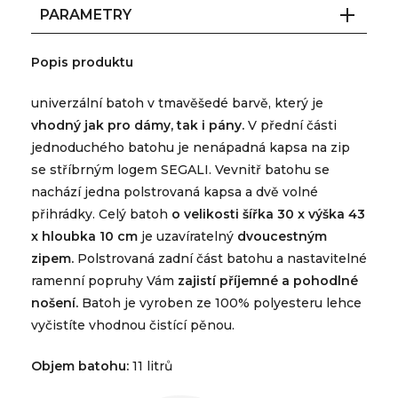
PARAMETRY
Popis produktu
univerzální batoh v tmavěšedé barvě, který je
vhodný jak pro dámy, tak i pány.
V přední části
jednoduchého batohu je nenápadná kapsa na zip
se stříbrným logem SEGALI. Vevnitř batohu se
nachází jedna polstrovaná kapsa a dvě volné
přihrádky. Celý batoh
o velikosti šířka 30 x výška 43
x hloubka 10 cm
je uzavíratelný
dvoucestným
zipem.
Polstrovaná zadní část batohu a nastavitelné
ramenní popruhy Vám
zajistí příjemné a pohodlné
nošení.
Batoh je vyroben ze 100% polyesteru lehce
vyčistíte vhodnou čistící pěnou.
Objem batohu:
11 litrů