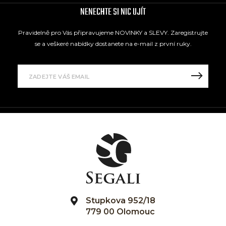
NENECHTE SI NIC UJÍT
Pravidelně pro Vás připravujeme NOVINKY a SLEVY. Zaregistrujte
se a veškeré nabídky dostanete na e-mail z první ruky.
Stupkova 952/18
779 00 Olomouc