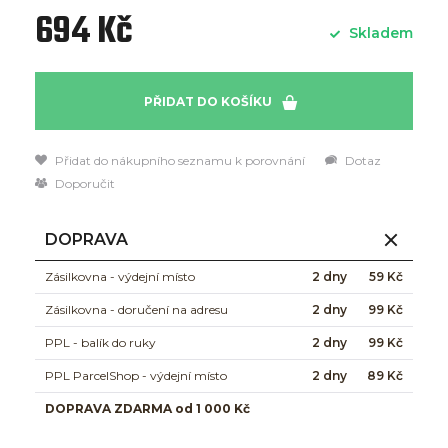
694 Kč
Skladem
PŘIDAT DO KOŠÍKU
Přidat do nákupního seznamu k porovnání
Dotaz
Doporučit
DOPRAVA
Zásilkovna - výdejní místo
2 dny
59 Kč
Zásilkovna - doručení na adresu
2 dny
99 Kč
PPL - balík do ruky
2 dny
99 Kč
PPL ParcelShop - výdejní místo
2 dny
89 Kč
DOPRAVA ZDARMA od 1 000 Kč