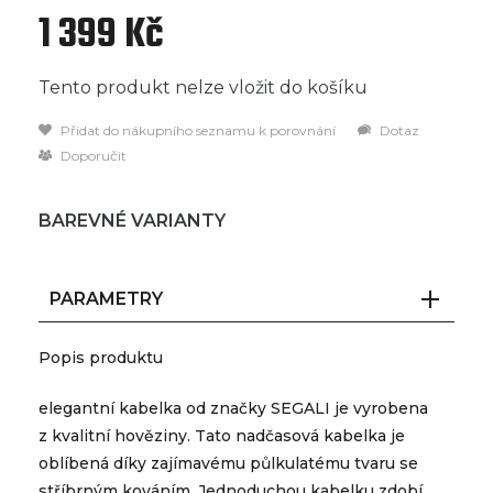
1 399 Kč
Tento produkt nelze vložit do košíku
Přidat do nákupního seznamu k porovnání
Dotaz
Doporučit
BAREVNÉ VARIANTY
PARAMETRY
Popis produktu
elegantní kabelka od značky SEGALI je vyrobena
z kvalitní hověziny. Tato nadčasová kabelka je
oblíbená díky zajímavému půlkulatému tvaru se
stříbrným kováním. Jednoduchou kabelku zdobí