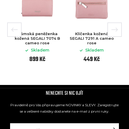
Dámská peněženka
Klíčenka kožená
D
kožená SEGALI 7074 B
SEGALI 7291 A cameo
k
cameo rose
rose
Skladem
Skladem
899 Kč
449 Kč
NENECHTE SI NIC UJÍT
Pravidelně pro Vás připravujeme NOVINKY a SLEVY. Zaregistrujte
se a veškeré nabídky dostanete na e-mail z první ruky.