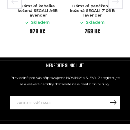
Dámská kabelka
Dámská peněženka
kožená SEGALI A6B
kožená SEGALI 7106 B
lavender
lavender
Skladem
Skladem
979 Kč
769 Kč
NENECHTE SI NIC UJÍT
Pravidelně pro Vás připravujeme NOVINKY a SLEVY. Zaregistrujte
se a veškeré nabídky dostanete na e-mail z první ruky.