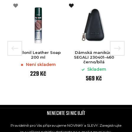
Collonil Leather Soap
Dámská manikúra
200 ml
SEGALI 230401-460
černo/bílá
Není skladem
Skladem
229 Kč
569 Kč
NENECHTE SI NIC UJÍT
Pravidelně pro Vás připravujeme NOVINKY a SLEVY. Zaregistrujte
se a veškeré nabídky dostanete na e-mail z první ruky.