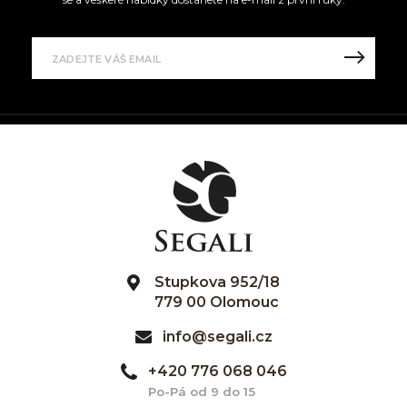
Stupkova 952/18
779 00 Olomouc
info@segali.cz
+420 776 068 046
Po-Pá od 9 do 15