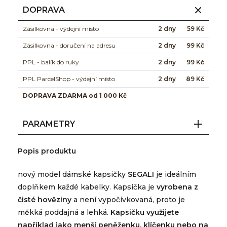
DOPRAVA
Zásilkovna - výdejní místo
2 dny
59 Kč
Zásilkovna - doručení na adresu
2 dny
99 Kč
PPL - balík do ruky
2 dny
99 Kč
PPL ParcelShop - výdejní místo
2 dny
89 Kč
DOPRAVA ZDARMA od 1 000 Kč
PARAMETRY
Popis produktu
nový model dámské kapsičky
SEGALI
je ideálním
doplňkem každé kabelky. Kapsička je
vyrobena z
čisté hověziny
a není vypočívkovaná, proto je
měkká poddajná a lehká.
Kapsičku využijete
například jako menší peněženku, klíčenku nebo na