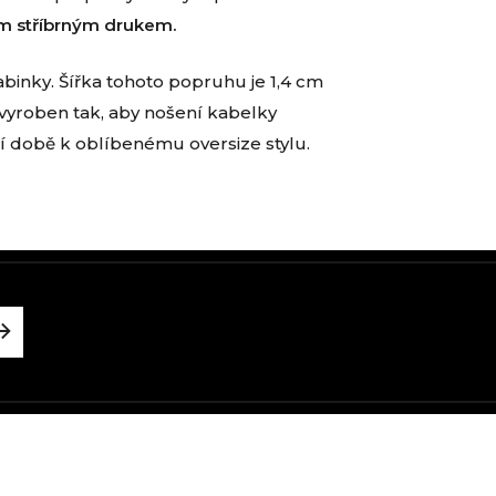
ým stříbrným drukem.
abinky. Šířka tohoto popruhu je 1,4 cm
 vyroben tak, aby nošení kabelky
í době k oblíbenému oversize stylu.