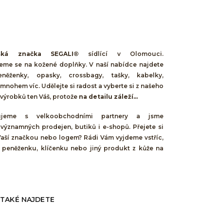
ská značka SEGALI®
sídlící v Olomouci.
jeme se na kožené doplňky. V naší nabídce najdete
něženky, opasky, crossbagy, tašky, kabelky,
mnohem víc. Udělejte si radost a vyberte si z našeho
výrobků ten Váš, protože
na detailu záleží...
cujeme s velkoobchodními partnery a jsme
 významných prodejen, butiků i e-shopů. Přejete si
Vaší značkou nebo logem? Rádi Vám vyjdeme vstříc,
 peněženku, klíčenku nebo jiný produkt z kůže na
 TAKÉ NAJDETE