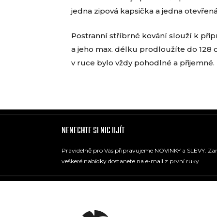
jedna zipová kapsička a jedna otevřená
Postranní stříbrné kování slouží k při
a jeho max. délku prodloužíte do 128 c
v ruce bylo vždy pohodlné a přijemné.
NENECHTE SI NIC UJÍT
Pravidelně pro Vás připravujeme NOVINKY a SLEVY. Zare
veškeré nabídky dostanete na e-mail z první ruky.