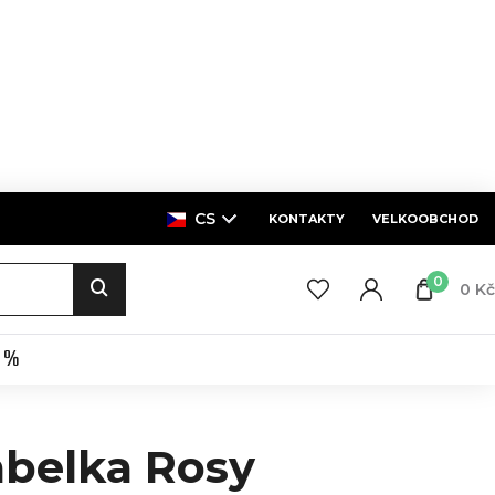
CS
KONTAKTY
VELKOOBCHOD
0
0 Kč
E %
belka Rosy