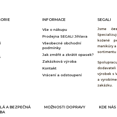
ORIE
INFORMACE
SEGALI
Jsme
če
Vše o nákupu
Specializu
Prodejna SEGALI Jihlava
kožené pe
í
Všeobecné obchodní
manikúry a 
podmínky
sortimentu 
Jak změřit a zkrátit opasek?
%
Zakázková výroba
Spolupra
Kontakt
dodavateli
výrobek s 
Vrácení a odstoupení
a vyrobíme
zakázku.
LÁ A BEZPEČNÁ
MOŽNOSTI DOPRAVY
KDE NÁS
BA