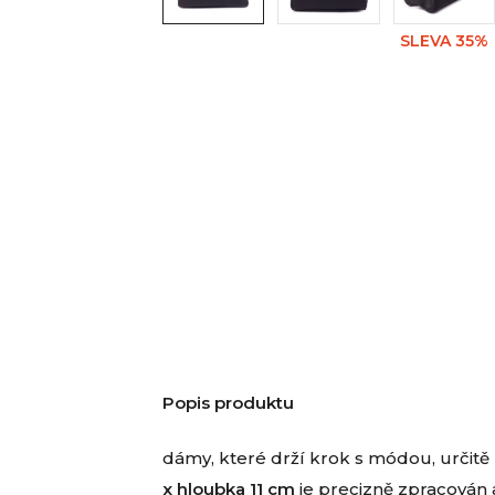
SLEVA 35%
Popis produktu
dámy, které drží krok s módou, určit
x hloubka 11 cm
je precizně zpracován a