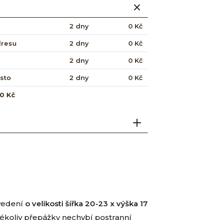
2 dny
0 Kč
dresu
2 dny
0 Kč
2 dny
0 Kč
ísto
2 dny
0 Kč
0 Kč
ovedení
o velikosti šířka 20-23 x výška 17
akékoliv přepážky nechybí postranní