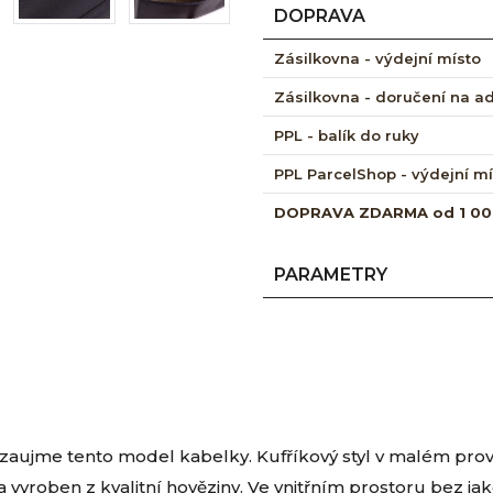
DOPRAVA
Zásilkovna - výdejní místo
Zásilkovna - doručení na a
PPL - balík do ruky
PPL ParcelShop - výdejní m
DOPRAVA ZDARMA od 1 00
PARAMETRY
ě zaujme tento model kabelky. Kufříkový styl v malém pr
 vyroben z kvalitní hověziny. Ve vnitřním prostoru bez j