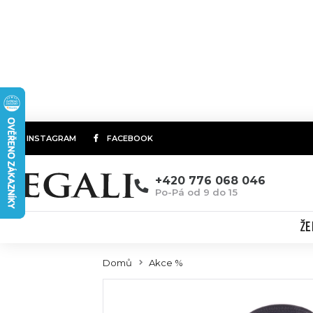
INSTAGRAM
FACEBOOK
+420 776 068 046
Po-Pá od 9 do 15
ŽE
Domů
Akce %