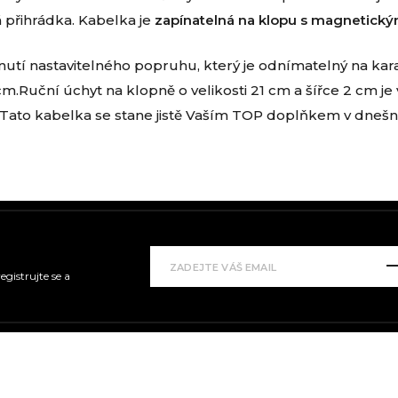
 přihrádka. Kabelka je
zapínatelná na klopu s magnetick
pnutí nastavitelného popruhu, který je odnímatelný na kar
m.Ruční úchyt na klopně o velikosti 21 cm a šířce 2 cm je
 Tato kabelka se stane jistě Vaším TOP doplňkem v dnešn
gistrujte se a