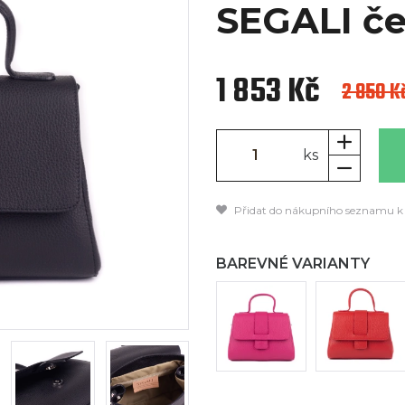
SEGALI č
1 853 Kč
2 850 K
ks
Přidat do nákupního seznamu k
BAREVNÉ VARIANTY