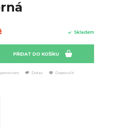
erná
č
Skladem
PŘIDAT DO KOŠÍKU
 porovnání
Dotaz
Doporučit