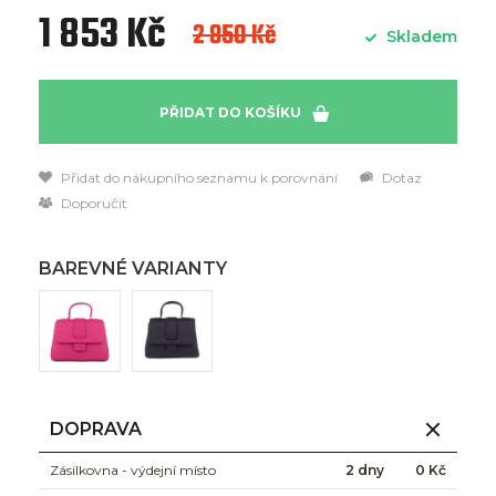
1 853 Kč
2 850 Kč
Skladem
PŘIDAT DO KOŠÍKU
Přidat do nákupního seznamu k porovnání
Dotaz
Doporučit
BAREVNÉ VARIANTY
DOPRAVA
Zásilkovna - výdejní místo
2 dny
0 Kč