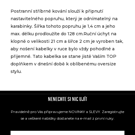
Postranní stříbrné kování slouží k připnutí
nastavitelného popruhu, který je odnímatelný na
karabinky. Šířka tohoto popruhu je 1,4 cm a jeho
max. délku prodloužíte do 128 cm.Ruční úchyt na
klopně o velikosti 21 cm a šířce 2 cm je vyroben tak,
aby nošení kabelky v ruce bylo vždy pohodlné a
přijemné. Tato kabelka se stane jistě Vaším TOP
doplňkem v dnešní době k oblíbenému oversize
stylu.
NENECHTE SI NIC UJÍT
Pravidelně pro Vás připravujeme NOVINKY a SLEVY. Zaregistrujte
se a veškeré nabídky dostanete na e-mail z první ruky.