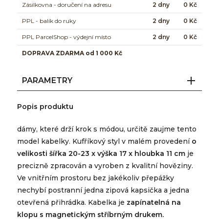
Zásilkovna - doručení na adresu
2 dny
0 Kč
PPL - balík do ruky
2 dny
0 Kč
PPL ParcelShop - výdejní místo
2 dny
0 Kč
DOPRAVA ZDARMA od 1 000 Kč
PARAMETRY
Popis produktu
dámy, které drží krok s módou, určitě zaujme tento
model kabelky. Kufříkový styl v malém provedení
o
velikosti šířka 20-23 x výška 17 x hloubka 11 cm
je
precizně zpracován a vyroben z kvalitní hověziny.
Ve vnitřním prostoru bez jakékoliv přepážky
nechybí postranní jedna zipová kapsička a jedna
otevřená přihrádka. Kabelka je
zapínatelná na
klopu s magnetickým stříbrným drukem.