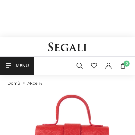
0
MENU
Domů
Akce %