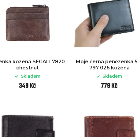
čenka kožená SEGALI 7820
Moje černá peněženka 
chestnut
797 026 kožená
Skladem
Skladem
349 Kč
779 Kč