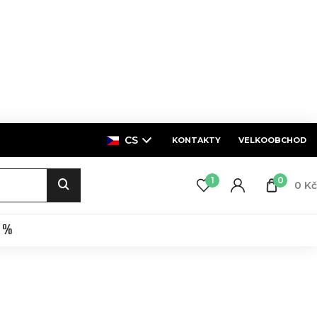
CS
KONTAKTY
VELKOOBCHOD
1
0
0 Kč
E %