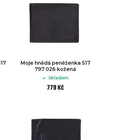
517
Moje hnědá peněženka 517
797 026 kožená
Skladem
779 Kč