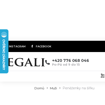
INSTAGRAM
FACEBOOK
+420 776 068 046
Po-Pá od 9 do 15
ŽE
Peněženky na šířku
Domů
Muži