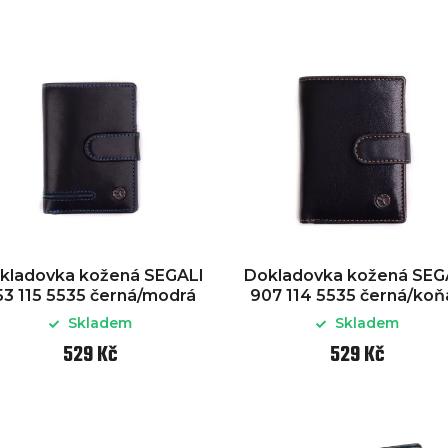
kladovka kožená SEGALI
Dokladovka kožená SEG
53 115 5535 černá/modrá
907 114 5535 černá/koň
Skladem
Skladem
529 Kč
529 Kč