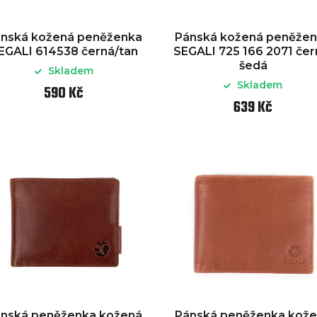
nská kožená peněženka
Pánská kožená peněže
EGALI 614538 černá/tan
SEGALI 725 166 2071 čer
šedá
Skladem
Skladem
590 Kč
639 Kč
nská peněženka kožená
Pánská peněženka kož