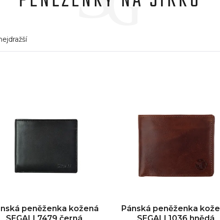
PENĚŽENKY NA ŠÍŘKU
nejdražší
nská peněženka kožená
Pánská peněženka kož
SEGALI 7479 černá
SEGALI 1036 hnědá