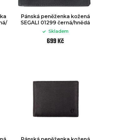
nka
Pánská peněženka kožená
ná/
SEGALI 01299 černá/hnědá
Skladem
699 Kč
ená
Pánská peněženka kožená