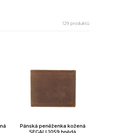
129
produktů
ená
Pánská peněženka kožená
SEGALI 1059 hnědá