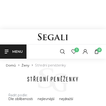
1
0
MENU
Střední peněženky
Domů
Ženy
STŘEDNÍ PENĚŽENKY
Řadit podle:
Dle oblíbenosti
nejlevnější
nejdražší