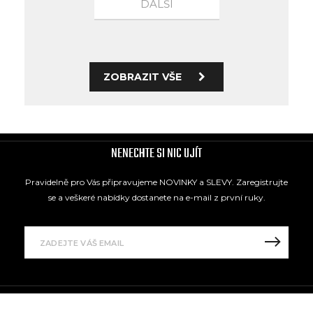
DALŠÍ
ZOBRAZIT VŠE
NENECHTE SI NIC UJÍT
Pravidelně pro Vás připravujeme NOVINKY a SLEVY. Zaregistrujte
se a veškeré nabídky dostanete na e-mail z první ruky.