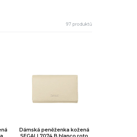
97
produktů
ená
Dámská peněženka kožená
ta
SEGALI 7074 B blanco roto