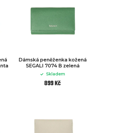
ená
Dámská peněženka kožená
enta
SEGALI 7074 B zelená
Skladem
899 Kč