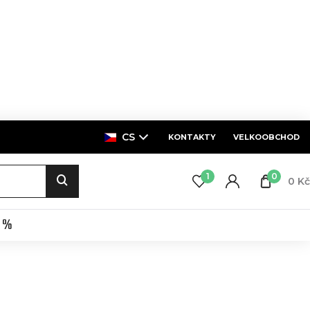
CS
KONTAKTY
VELKOOBCHOD
1
0
0 Kč
E %