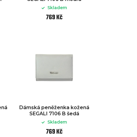
Skladem
769 Kč
ená
Dámská peněženka kožená
SEGALI 7106 B šedá
Skladem
769 Kč