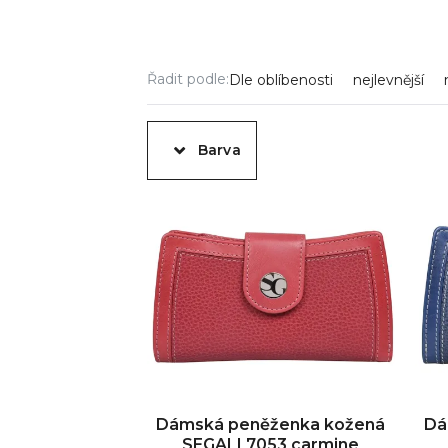
Řadit podle:
Dle oblíbenosti
nejlevnější
Barva
Dámská peněženka kožená
Dá
SEGALI 7053 carmine