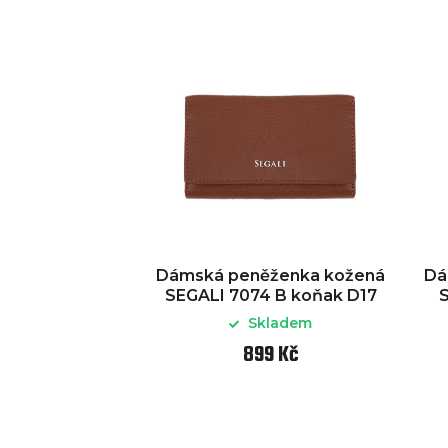
Dámská peněženka kožená
Dá
SEGALI 7074 B koňak D17
S
Skladem
899 Kč