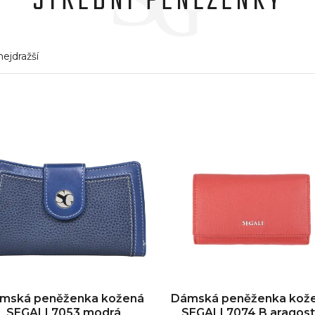
STŘEDNÍ PENĚŽENKY
nejdražší
mská peněženka kožená
Dámská peněženka kož
SEGALI 7053 modrá
SEGALI 7074 B aragos