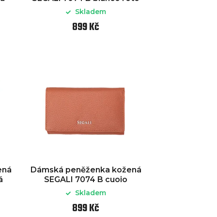
Skladem
899 Kč
ená
Dámská peněženka kožená
á
SEGALI 7074 B cuoio
Skladem
899 Kč