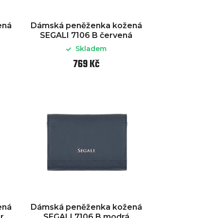
ená
Dámská peněženka kožená
SEGALI 7106 B červená
Skladem
769 Kč
ená
Dámská peněženka kožená
r
SEGALI 7106 B modrá