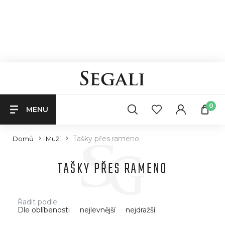
0
MENU
Tašky přes rameno
Domů
Muži
TAŠKY PŘES RAMENO
Řadit podle:
Dle oblíbenosti
nejlevnější
nejdražší