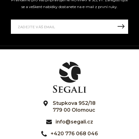
se a veškeré nabídky dostanete na e-mail z první ruky.
Stupkova 952/18
779 00 Olomouc
info@segali.cz
+420 776 068 046