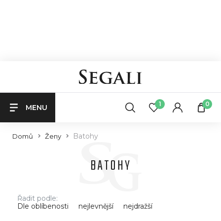
1
0
MENU
Batohy
Domů
Ženy
BATOHY
Řadit podle:
Dle oblíbenosti
nejlevnější
nejdražší