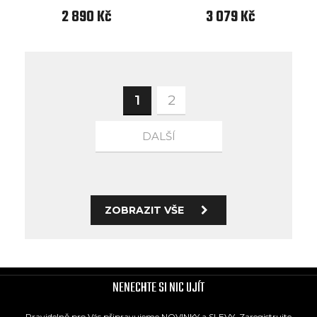
2 890 Kč
3 079 Kč
1
2
DALŠÍ
ZOBRAZIT VŠE
NENECHTE SI NIC UJÍT
Pravidelně pro Vás připravujeme NOVINKY a SLEVY. Zaregistrujte