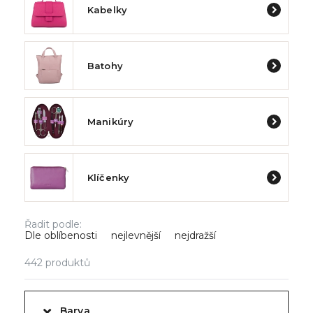
Kabelky
Batohy
Manikúry
Klíčenky
Řadit podle:
Dle oblíbenosti
nejlevnější
nejdražší
442
produktů
Barva