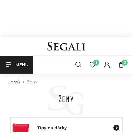
1
0
MENU
Ženy
Domů
ŽENY
Tipy na dárky