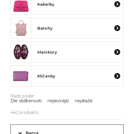
Kabelky
Batohy
Manikúry
Klíčenky
Řadit podle:
Dle oblíbenosti
nejlevnější
nejdražší
442
produktů
Barva