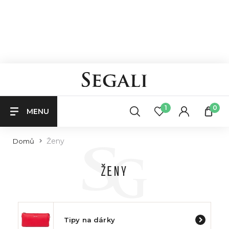
1
0
MENU
Ženy
Domů
ŽENY
Tipy na dárky