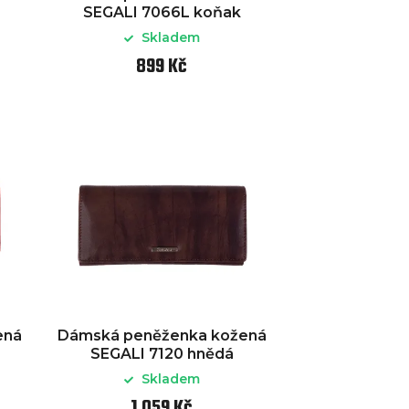
SEGALI 7066L koňak
Skladem
899 Kč
ená
Dámská peněženka kožená
SEGALI 7120 hnědá
Skladem
1 059 Kč