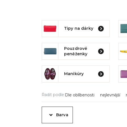
Tipy na dárky
Pouzdrové
peněženky
Manikúry
Řadit podle:
Dle oblíbenosti
nejlevnější
Barva