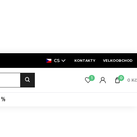
CS
KONTAKTY
VELKOOBCHOD
1
0
0 Kč
E %