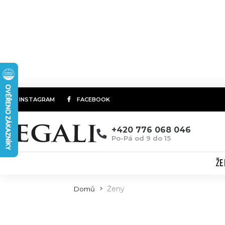
INSTAGRAM
FACEBOOK
+420 776 068 046
Po-Pá od 9 do 15
ŽE
Ženy
Domů