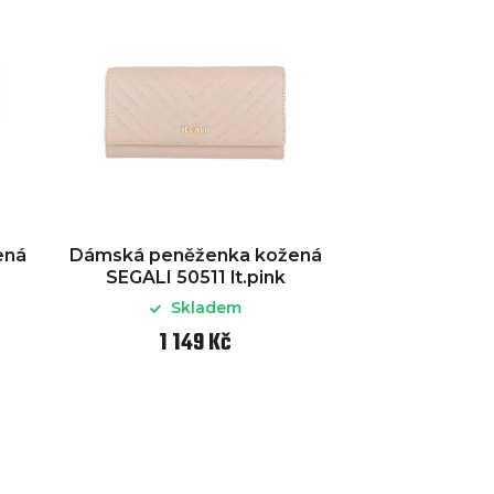
ená
Dámská peněženka kožená
SEGALI 50511 lt.pink
Skladem
1 149 Kč